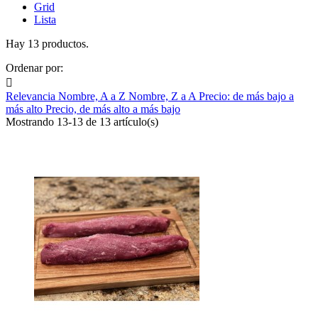
Grid
Lista
Hay 13 productos.
Ordenar por:

Relevancia
Nombre, A a Z
Nombre, Z a A
Precio: de más bajo a
más alto
Precio, de más alto a más bajo
Mostrando 13-13 de 13 artículo(s)