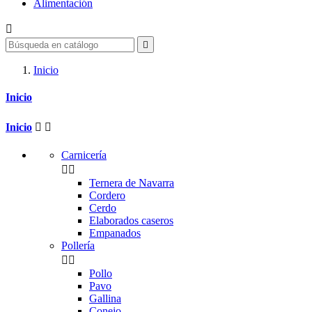
Alimentación


Inicio
Inicio
Inicio


Carnicería


Ternera de Navarra
Cordero
Cerdo
Elaborados caseros
Empanados
Pollería


Pollo
Pavo
Gallina
Conejo