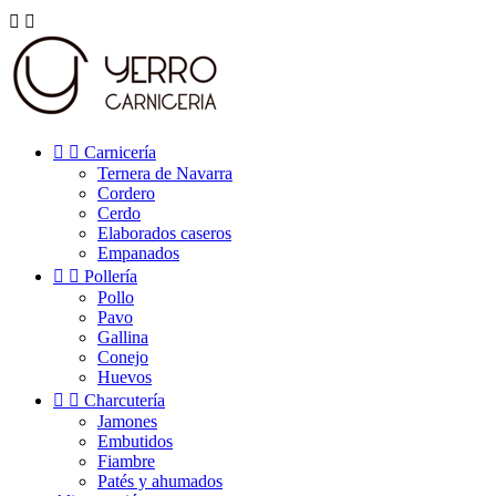




Carnicería
Ternera de Navarra
Cordero
Cerdo
Elaborados caseros
Empanados


Pollería
Pollo
Pavo
Gallina
Conejo
Huevos


Charcutería
Jamones
Embutidos
Fiambre
Patés y ahumados