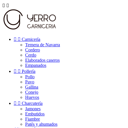




Carnicería
Ternera de Navarra
Cordero
Cerdo
Elaborados caseros
Empanados


Pollería
Pollo
Pavo
Gallina
Conejo
Huevos


Charcutería
Jamones
Embutidos
Fiambre
Patés y ahumados