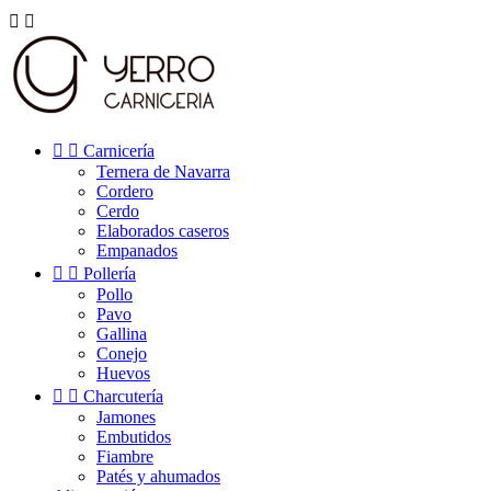




Carnicería
Ternera de Navarra
Cordero
Cerdo
Elaborados caseros
Empanados


Pollería
Pollo
Pavo
Gallina
Conejo
Huevos


Charcutería
Jamones
Embutidos
Fiambre
Patés y ahumados