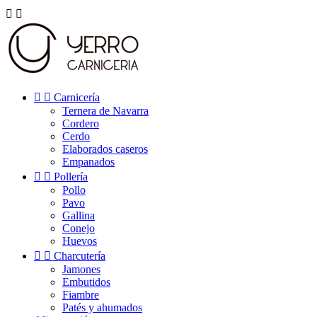




Carnicería
Ternera de Navarra
Cordero
Cerdo
Elaborados caseros
Empanados


Pollería
Pollo
Pavo
Gallina
Conejo
Huevos


Charcutería
Jamones
Embutidos
Fiambre
Patés y ahumados