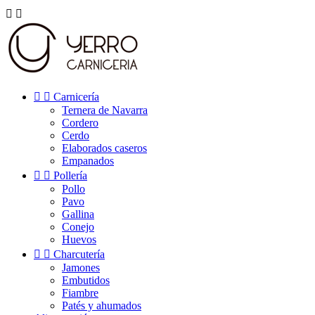




Carnicería
Ternera de Navarra
Cordero
Cerdo
Elaborados caseros
Empanados


Pollería
Pollo
Pavo
Gallina
Conejo
Huevos


Charcutería
Jamones
Embutidos
Fiambre
Patés y ahumados