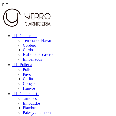




Carnicería
Ternera de Navarra
Cordero
Cerdo
Elaborados caseros
Empanados


Pollería
Pollo
Pavo
Gallina
Conejo
Huevos


Charcutería
Jamones
Embutidos
Fiambre
Patés y ahumados