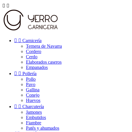




Carnicería
Ternera de Navarra
Cordero
Cerdo
Elaborados caseros
Empanados


Pollería
Pollo
Pavo
Gallina
Conejo
Huevos


Charcutería
Jamones
Embutidos
Fiambre
Patés y ahumados