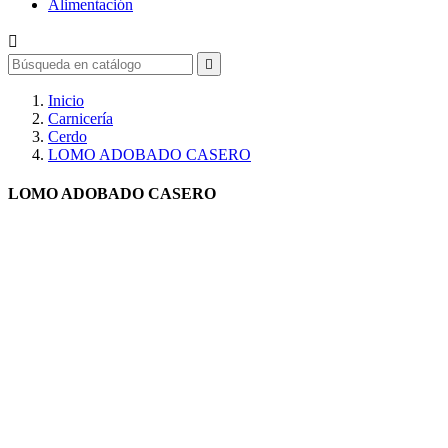
Alimentación


Inicio
Carnicería
Cerdo
LOMO ADOBADO CASERO
LOMO ADOBADO CASERO