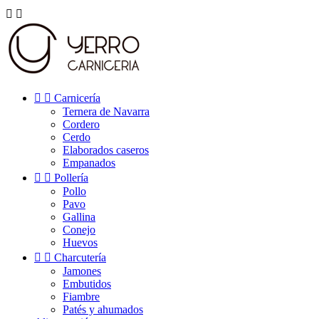




Carnicería
Ternera de Navarra
Cordero
Cerdo
Elaborados caseros
Empanados


Pollería
Pollo
Pavo
Gallina
Conejo
Huevos


Charcutería
Jamones
Embutidos
Fiambre
Patés y ahumados