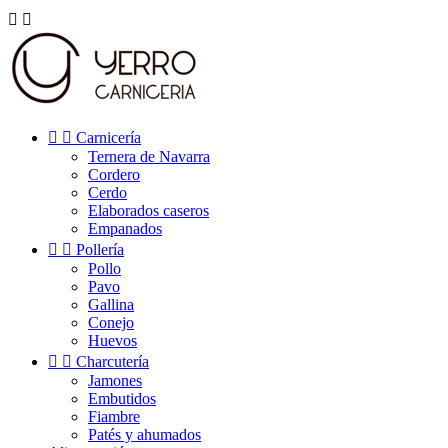




Carnicería
Ternera de Navarra
Cordero
Cerdo
Elaborados caseros
Empanados


Pollería
Pollo
Pavo
Gallina
Conejo
Huevos


Charcutería
Jamones
Embutidos
Fiambre
Patés y ahumados