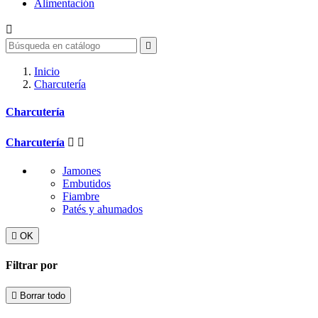
Alimentación


Inicio
Charcutería
Charcutería
Charcutería


Jamones
Embutidos
Fiambre
Patés y ahumados

OK
Filtrar por

Borrar todo